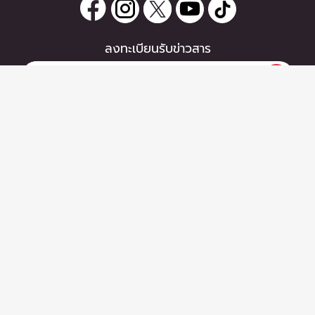
ลงทะเบียนรับข่าวสาร
|
ลงทะเบียน
หากท่านมีคำถาม หรือข้อแนะนำ
กรุณาติดต่อเราได้ที่
Email :
support@zipeventapp.com
Call Center :
02 038 5150
จันทร์-ศุกร์ 10:00-18:00 น.
Copyright © 2026 - Zipevent Co.,Ltd. All Rights Reserved.
ข้อตกลงผู้ใช้งาน
-
นโยบายความเป็นส่วนตัว