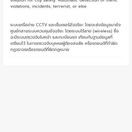
solution for city safety. Automatic detection of traffic
violations, incidents, terrerist, or else.
ระบบเครือข่าย CCTV และเซ็นเซอร์อัจฉริยะ โดยจะส่งข้อมูลมายัง
ศูนย์กลางระบบควบคุมอัจฉริยะ โดยระบบไร้สาย (wireless) ซึ่ง
จะมีระบบตรวจจับใบหน้า และทะเบียนรถ เทียบกับฐานข้อมูลที่
เตรียมไว้ ในการตรวจจับบุคคลผู้ต้องสงสัย หรือรถยนต์ที่ทำผิด
กฎจราจรหรือรถยนต์ที่ผิดกฎหมาย