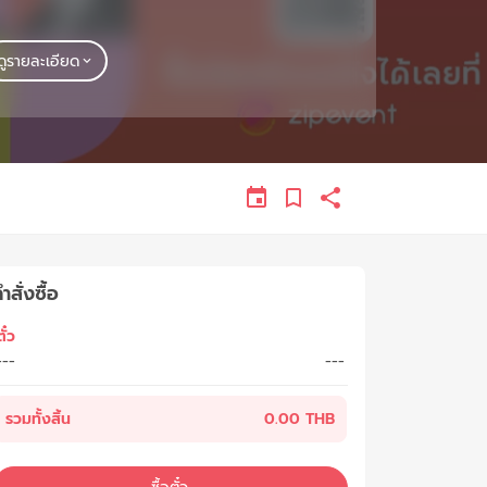
ดูรายละเอียด
ำสั่งซื้อ
ั๋ว
---
---
รวมทั้งสิ้น
0.00 THB