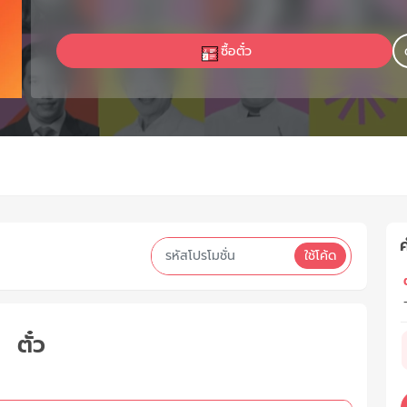
ซื้อตั๋ว
ค
ใช้โค้ด
ต
ตั๋ว