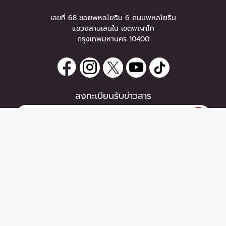
เลขที่ 68 ซอยพหลโยธิน 6 ถนนพหลโยธิน
แขวงสามเสนใน เขตพญาไท
กรุงเทพมหานคร 10400
ลงทะเบียนรับข่าวสาร
0 items
|
ซื้อตั๋ว
หากท่านมีคำถาม หรือข้อแนะนำ
ซื้อตั๋ว
กรุณาติดต่อเราได้ที่
Email :
support@zipeventapp.com
Call Center :
02 038 5150
จันทร์-ศุกร์ 10:00-18:00 น.