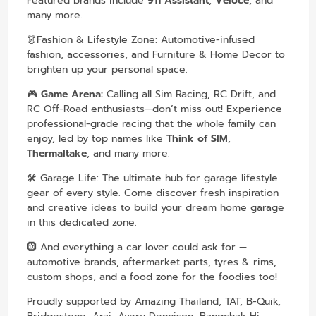
Featured brands include
911 Assistant
,
Veloce
, and
many more.
👗Fashion & Lifestyle Zone: Automotive-infused
fashion, accessories, and Furniture & Home Decor to
brighten up your personal space.
🎮
Game Arena:
Calling all Sim Racing, RC Drift, and
RC Off-Road enthusiasts—don’t miss out! Experience
professional-grade racing that the whole family can
enjoy, led by top names like
Think of SIM
,
Thermaltake
, and many more.
🛠️ Garage Life: The ultimate hub for garage lifestyle
gear of every style. Come discover fresh inspiration
and creative ideas to build your dream home garage
in this dedicated zone.
🛞 And everything a car lover could ask for —
automotive brands, aftermarket parts, tyres & rims,
custom shops, and a food zone for the foodies too!
Proudly supported by Amazing Thailand, TAT, B-Quik,