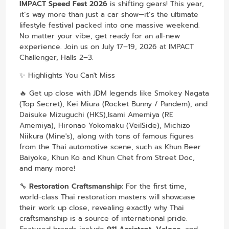
IMPACT Speed Fest 2026
is shifting gears! This year,
it’s way more than just a car show—it’s the ultimate
lifestyle festival packed into one massive weekend.
No matter your vibe, get ready for an all-new
experience. Join us on July 17–19, 2026 at IMPACT
Challenger, Halls 2–3.
✨ Highlights You Can't Miss
🔥 Get up close with JDM legends like Smokey Nagata
(Top Secret), Kei Miura (Rocket Bunny / Pandem), and
Daisuke Mizuguchi (HKS),Isami Amemiya (RE
Amemiya), Hironao Yokomaku (VeilSide), Michizo
Niikura (Mine's), along with tons of famous figures
from the Thai automotive scene, such as Khun Beer
Baiyoke, Khun Ko and Khun Chet from Street Doc,
and many more!
🔧
Restoration Craftsmanship:
For the first time,
world-class Thai restoration masters will showcase
their work up close, revealing exactly why Thai
craftsmanship is a source of international pride.