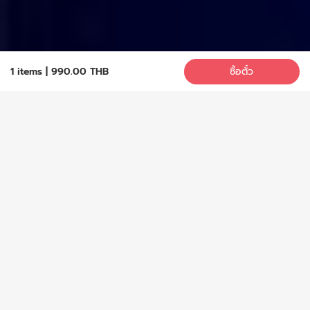
1 items
|
990.00 THB
ซื้อตั๋ว
ซื้อตั๋ว
เลขที่ 68 ซอยพหลโยธิน 6 ถนนพหลโยธิน
แขวงสามเสนใน เขตพญาไท
กรุงเทพมหานคร 10400