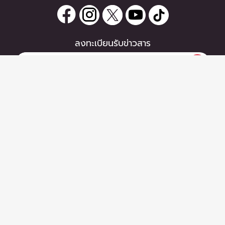
ลงทะเบียนรับข่าวสาร
0 items
|
ซื้อตั๋ว
หากท่านมีคำถาม หรือข้อแนะนำ
ซื้อตั๋ว
กรุณาติดต่อเราได้ที่
Email :
support@zipeventapp.com
Call Center :
02 038 5150
จันทร์-ศุกร์ 10:00-18:00 น.
Copyright © 2026 - Zipevent Co.,Ltd. All Rights Reserved.