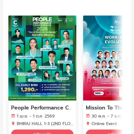
People Performance Conference (PPC2026) - YEAR OF WORK LIFE INTELLIGENCE
1 เม.ย. - 1 ต.ค. 2569
30 พ.ค. - 7 ธ.ค. 2569
BHIRAJ HALL 1-3 (2ND FLOOR) BITEC BANGNA
Online Event