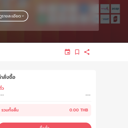
ดูรายละเอียด
ำสั่งซื้อ
ั๋ว
---
---
รวมทั้งสิ้น
0.00 THB