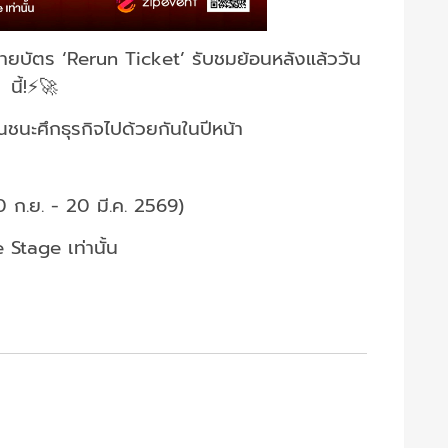
ายบัตร ‘Rerun Ticket’ รับชมย้อนหลังแล้ววัน
นี้!⚡🚀
ณชนะศึกธุรกิจไปด้วยกันในปีหน้า
0 ก.ย. - 20 มี.ค. 2569)
Stage เท่านั้น