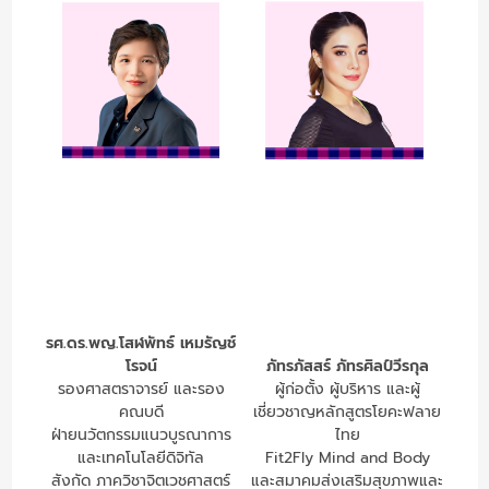
รศ.ดร.พญ.โสฬพัทธ์ เหมรัญช์
โรจน์
ภัทรภัสสร์ ภัทรศิลป์วีรกุล
รองศาสตราจารย์ และรอง
ผู้ก่อตั้ง ผู้บริหาร และผู้
คณบดี
เชี่ยวชาญหลักสูตรโยคะฟลาย
ฝ่ายนวัตกรรมแนวบูรณาการ
ไทย
และเทคโนโลยีดิจิทัล
Fit2Fly Mind and Body
สังกัด ภาควิชาจิตเวชศาสตร์
และสมาคมส่งเสริมสุขภาพและ