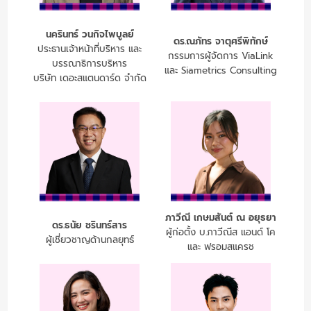
นครินทร์ วนกิจไพบูลย์
ดร.ณภัทร จาตุศรีพิทักษ์
ประธานเจ้าหน้าที่บริหาร และ
กรรมการผู้จัดการ ViaLink
บรรณาธิการบริหาร
และ Siametrics Consulting
บริษัท เดอะสแตนดาร์ด จำกัด
ภาวีณี เกษมสันต์ ณ อยุธยา
ดร.ธนัย ชรินทร์สาร
ผู้ก่อตั้ง บ.ภาวีณีส แอนด์ โค
ผู้เชี่ยวชาญด้านกลยุทธ์
และ ฟรอมสแครช