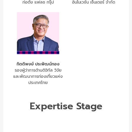
ก่อตั้ง แฟลช กรุ๊ป
อินโนเวชั่น เซ็นเตอร์ จำกัด
กิตติพงษ์ ประพัฒน์ทอง
รองผู้ว่าการด้านดิจิทัล วิจัย
และพัฒนาการท่องเที่ยวแห่ง
ประเทศไทย
Expertise Stage