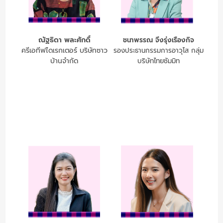
ณัฐธิดา พละศักดิ์
ชนาพรรณ จึงรุ่งเรืองกิจ
ครีเอทีฟไดเรกเตอร์ บริษัทซาว
รองประธานกรรมการอาวุโส กลุ่ม
บ้านจำกัด
บริษัทไทยซัมมิท