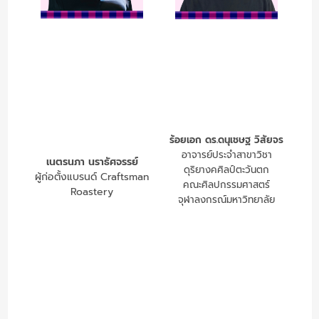
ร้อยเอก ดร.ดนุเชษฐ วิสัยจร
อาจารย์ประจำสาขาวิชา
เนตรนภา นราธัศจรรย์
ดุริยางคศิลป์ตะวันตก
ผู้ก่อตั้งแบรนด์ Craftsman
คณะศิลปกรรมศาสตร์
Roastery
จุฬาลงกรณ์มหาวิทยาลัย