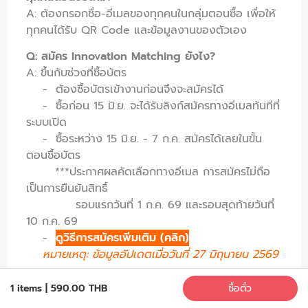
A: ต้องกรอกชื่อ-อีเมลของทุกคนในกลุ่มตอนซื้อ เพื่อให้
ทุกคนได้รับ QR Code และข้อมูลงานของตัวเอง
Q: สมัคร Innovation Matching ยังไง?
A: ขึ้นกับช่วงที่ซื้อบัตร
- ต้องซื้อบัตรเข้างานก่อนจึงจะสมัครได้
- ซื้อก่อน 15 มิ.ย. จะได้รับลิงก์สมัครทางอีเมลทันทีที่
ระบบเปิด
- ซื้อระหว่าง 15 มิ.ย. - 7 ก.ค. สมัครได้เลยในขั้น
ตอนซื้อบัตร
***
ประกาศผลคัดเลือกทางอีเมล การสมัครไม่ถือ
เป็นการยืนยันสิทธิ์
รอบแรกวันที่ 1 ก.ค. 69 และรอบสุดท้ายวันที่
10 ก.ค. 69
-
ดูวิธีการสมัครเพิ่มเติม (คลิก)
หมายเหตุ: ข้อมูลอัปเดตเมื่อวันที่ 27 มิถุนายน 2569
Q: ซื้อบัตรหลัง 7 ก.ค. แล้วอยากสมัคร Matching ได้
1 items
|
590.00 THB
ซื้อตั๋ว
ไหม?