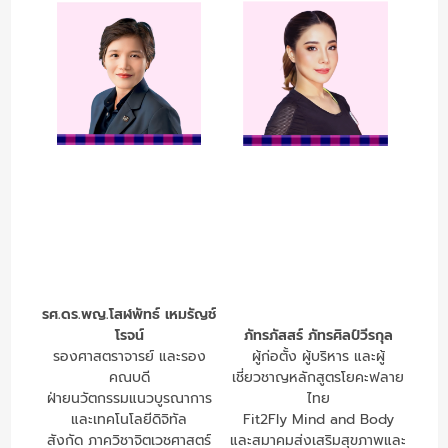
รศ.ดร.พญ.โสฬพัทธ์ เหมรัญช์
โรจน์
ภัทรภัสสร์ ภัทรศิลป์วีรกุล
รองศาสตราจารย์ และรอง
ผู้ก่อตั้ง ผู้บริหาร และผู้
คณบดี
เชี่ยวชาญหลักสูตรโยคะฟลาย
ฝ่ายนวัตกรรมแนวบูรณาการ
ไทย
และเทคโนโลยีดิจิทัล
Fit2Fly Mind and Body
สังกัด ภาควิชาจิตเวชศาสตร์
และสมาคมส่งเสริมสุขภาพและ