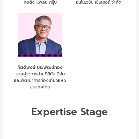
ก่อตั้ง แฟลช กรุ๊ป
อินโนเวชั่น เซ็นเตอร์ จำกัด
กิตติพงษ์ ประพัฒน์ทอง
รองผู้ว่าการด้านดิจิทัล วิจัย
และพัฒนาการท่องเที่ยวแห่ง
ประเทศไทย
Expertise Stage