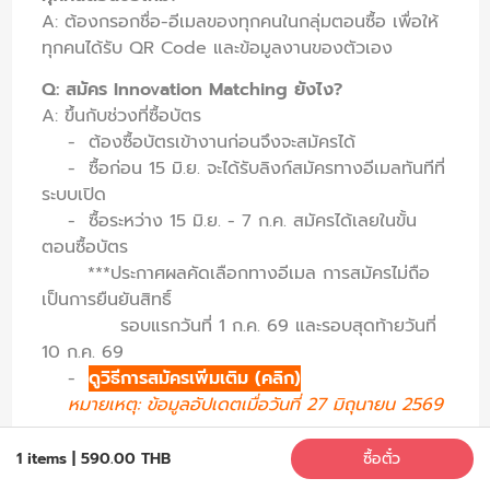
A: ต้องกรอกชื่อ-อีเมลของทุกคนในกลุ่มตอนซื้อ เพื่อให้
ทุกคนได้รับ QR Code และข้อมูลงานของตัวเอง
Q: สมัคร Innovation Matching ยังไง?
A: ขึ้นกับช่วงที่ซื้อบัตร
- ต้องซื้อบัตรเข้างานก่อนจึงจะสมัครได้
- ซื้อก่อน 15 มิ.ย. จะได้รับลิงก์สมัครทางอีเมลทันทีที่
ระบบเปิด
- ซื้อระหว่าง 15 มิ.ย. - 7 ก.ค. สมัครได้เลยในขั้น
ตอนซื้อบัตร
***
ประกาศผลคัดเลือกทางอีเมล การสมัครไม่ถือ
เป็นการยืนยันสิทธิ์
รอบแรกวันที่ 1 ก.ค. 69 และรอบสุดท้ายวันที่
10 ก.ค. 69
-
ดูวิธีการสมัครเพิ่มเติม (คลิก)
หมายเหตุ: ข้อมูลอัปเดตเมื่อวันที่ 27 มิถุนายน 2569
Q: ซื้อบัตรหลัง 7 ก.ค. แล้วอยากสมัคร Matching ได้
1 items
|
590.00 THB
ซื้อตั๋ว
ไหม?