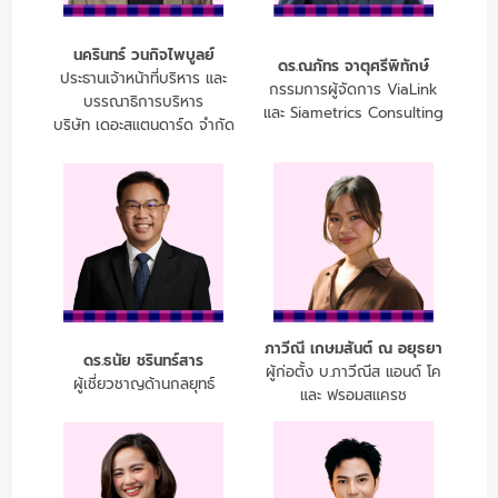
นครินทร์ วนกิจไพบูลย์
ดร.ณภัทร จาตุศรีพิทักษ์
ประธานเจ้าหน้าที่บริหาร และ
กรรมการผู้จัดการ ViaLink
บรรณาธิการบริหาร
และ Siametrics Consulting
บริษัท เดอะสแตนดาร์ด จำกัด
ภาวีณี เกษมสันต์ ณ อยุธยา
ดร.ธนัย ชรินทร์สาร
ผู้ก่อตั้ง บ.ภาวีณีส แอนด์ โค
ผู้เชี่ยวชาญด้านกลยุทธ์
และ ฟรอมสแครช