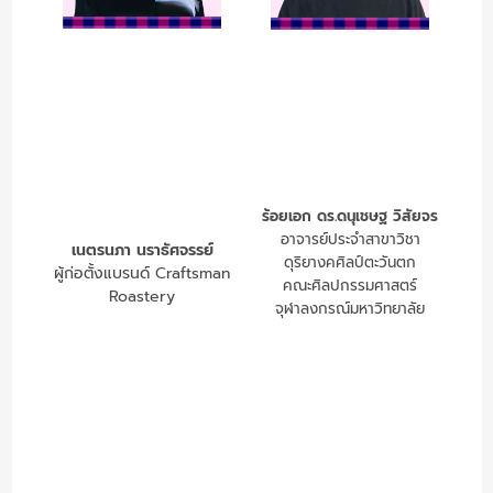
ร้อยเอก ดร.ดนุเชษฐ วิสัยจร
อาจารย์ประจำสาขาวิชา
เนตรนภา นราธัศจรรย์
ดุริยางคศิลป์ตะวันตก
ผู้ก่อตั้งแบรนด์ Craftsman
คณะศิลปกรรมศาสตร์
Roastery
จุฬาลงกรณ์มหาวิทยาลัย