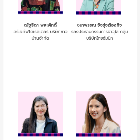
ณัฐธิดา พละศักดิ์
ชนาพรรณ จึงรุ่งเรืองกิจ
ครีเอทีฟไดเรกเตอร์ บริษัทซาว
รองประธานกรรมการอาวุโส กลุ่ม
บ้านจำกัด
บริษัทไทยซัมมิท