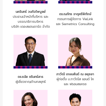
นครินทร์ วนกิจไพบูลย์
ดร.ณภัทร จาตุศรีพิทักษ์
ประธานเจ้าหน้าที่บริหาร และ
กรรมการผู้จัดการ ViaLink
บรรณาธิการบริหาร
และ Siametrics Consulting
บริษัท เดอะสแตนดาร์ด จำกัด
ภาวีณี เกษมสันต์ ณ อยุธยา
ดร.ธนัย ชรินทร์สาร
ผู้ก่อตั้ง บ.ภาวีณีส แอนด์ โค
ผู้เชี่ยวชาญด้านกลยุทธ์
และ ฟรอมสแครช