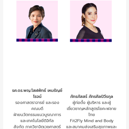
รศ.ดร.พญ.โสฬพัทธ์ เหมรัญช์
โรจน์
ภัทรภัสสร์ ภัทรศิลป์วีรกุล
รองศาสตราจารย์ และรอง
ผู้ก่อตั้ง ผู้บริหาร และผู้
คณบดี
เชี่ยวชาญหลักสูตรโยคะฟลาย
ฝ่ายนวัตกรรมแนวบูรณาการ
ไทย
และเทคโนโลยีดิจิทัล
Fit2Fly Mind and Body
สังกัด ภาควิชาจิตเวชศาสตร์
และสมาคมส่งเสริมสุขภาพและ