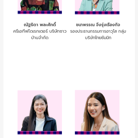
ณัฐธิดา พละศักดิ์
ชนาพรรณ จึงรุ่งเรืองกิจ
ครีเอทีฟไดเรกเตอร์ บริษัทซาว
รองประธานกรรมการอาวุโส กลุ่ม
บ้านจำกัด
บริษัทไทยซัมมิท