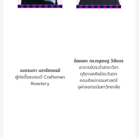
ร้อยเอก ดร.ดนุเชษฐ วิสัยจร
อาจารย์ประจำสาขาวิชา
เนตรนภา นราธัศจรรย์
ดุริยางคศิลป์ตะวันตก
ผู้ก่อตั้งแบรนด์ Craftsman
คณะศิลปกรรมศาสตร์
Roastery
จุฬาลงกรณ์มหาวิทยาลัย