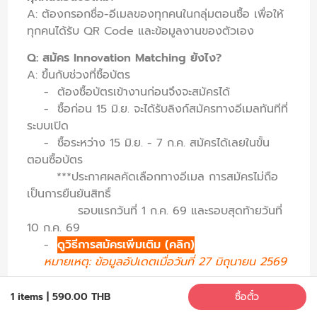
A: ต้องกรอกชื่อ-อีเมลของทุกคนในกลุ่มตอนซื้อ เพื่อให้
ทุกคนได้รับ QR Code และข้อมูลงานของตัวเอง
Q: สมัคร Innovation Matching ยังไง?
A: ขึ้นกับช่วงที่ซื้อบัตร
- ต้องซื้อบัตรเข้างานก่อนจึงจะสมัครได้
- ซื้อก่อน 15 มิ.ย. จะได้รับลิงก์สมัครทางอีเมลทันทีที่
ระบบเปิด
- ซื้อระหว่าง 15 มิ.ย. - 7 ก.ค. สมัครได้เลยในขั้น
ตอนซื้อบัตร
***
ประกาศผลคัดเลือกทางอีเมล การสมัครไม่ถือ
เป็นการยืนยันสิทธิ์
รอบแรกวันที่ 1 ก.ค. 69 และรอบสุดท้ายวันที่
10 ก.ค. 69
-
ดูวิธีการสมัครเพิ่มเติม (คลิก)
หมายเหตุ: ข้อมูลอัปเดตเมื่อวันที่ 27 มิถุนายน 2569
Q: ซื้อบัตรหลัง 7 ก.ค. แล้วอยากสมัคร Matching ได้
1 items
|
590.00 THB
ซื้อตั๋ว
ไหม?