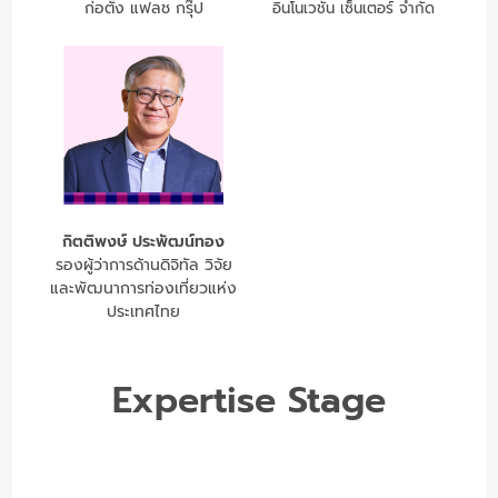
ก่อตั้ง แฟลช กรุ๊ป
อินโนเวชั่น เซ็นเตอร์ จำกัด
กิตติพงษ์ ประพัฒน์ทอง
รองผู้ว่าการด้านดิจิทัล วิจัย
และพัฒนาการท่องเที่ยวแห่ง
ประเทศไทย
Expertise Stage