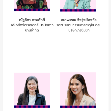
ณัฐธิดา พละศักดิ์
ชนาพรรณ จึงรุ่งเรืองกิจ
ครีเอทีฟไดเรกเตอร์ บริษัทซาว
รองประธานกรรมการอาวุโส กลุ่ม
บ้านจำกัด
บริษัทไทยซัมมิท