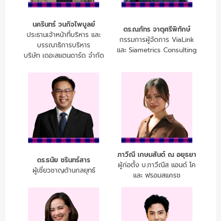
นครินทร์ วนกิจไพบูลย์
ดร.ณภัทร จาตุศรีพิทักษ์
ประธานเจ้าหน้าที่บริหาร และ
กรรมการผู้จัดการ ViaLink
บรรณาธิการบริหาร
และ Siametrics Consulting
บริษัท เดอะสแตนดาร์ด จำกัด
ภาวีณี เกษมสันต์ ณ อยุธยา
ดร.ธนัย ชรินทร์สาร
ผู้ก่อตั้ง บ.ภาวีณีส แอนด์ โค
ผู้เชี่ยวชาญด้านกลยุทธ์
และ ฟรอมสแครช