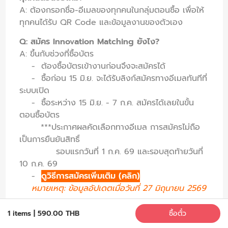
A: ต้องกรอกชื่อ-อีเมลของทุกคนในกลุ่มตอนซื้อ เพื่อให้
ทุกคนได้รับ QR Code และข้อมูลงานของตัวเอง
Q: สมัคร Innovation Matching ยังไง?
A: ขึ้นกับช่วงที่ซื้อบัตร
- ต้องซื้อบัตรเข้างานก่อนจึงจะสมัครได้
- ซื้อก่อน 15 มิ.ย. จะได้รับลิงก์สมัครทางอีเมลทันทีที่
ระบบเปิด
- ซื้อระหว่าง 15 มิ.ย. - 7 ก.ค. สมัครได้เลยในขั้น
ตอนซื้อบัตร
***
ประกาศผลคัดเลือกทางอีเมล การสมัครไม่ถือ
เป็นการยืนยันสิทธิ์
รอบแรกวันที่ 1 ก.ค. 69 และรอบสุดท้ายวันที่
10 ก.ค. 69
-
ดูวิธีการสมัครเพิ่มเติม (คลิก)
หมายเหตุ: ข้อมูลอัปเดตเมื่อวันที่ 27 มิถุนายน 2569
Q: ซื้อบัตรหลัง 7 ก.ค. แล้วอยากสมัคร Matching ได้
1 items
|
590.00 THB
ซื้อตั๋ว
ไหม?