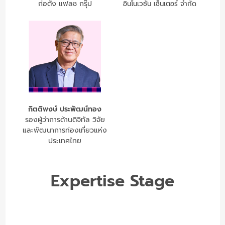
ก่อตั้ง แฟลช กรุ๊ป
อินโนเวชั่น เซ็นเตอร์ จำกัด
กิตติพงษ์ ประพัฒน์ทอง
รองผู้ว่าการด้านดิจิทัล วิจัย
และพัฒนาการท่องเที่ยวแห่ง
ประเทศไทย
Expertise Stage