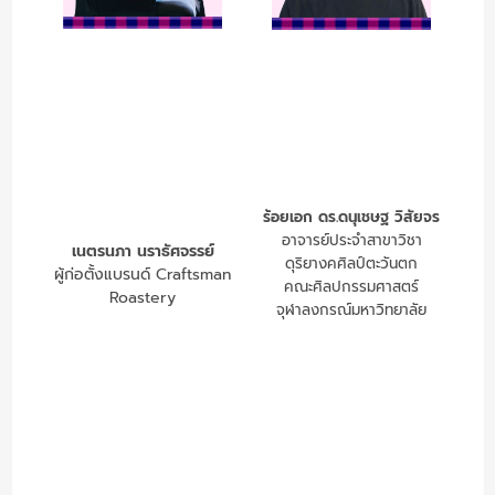
ร้อยเอก ดร.ดนุเชษฐ วิสัยจร
อาจารย์ประจำสาขาวิชา
เนตรนภา นราธัศจรรย์
ดุริยางคศิลป์ตะวันตก
ผู้ก่อตั้งแบรนด์ Craftsman
คณะศิลปกรรมศาสตร์
Roastery
จุฬาลงกรณ์มหาวิทยาลัย