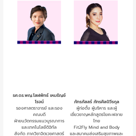
รศ.ดร.พญ.โสฬพัทธ์ เหมรัญช์
โรจน์
ภัทรภัสสร์ ภัทรศิลป์วีรกุล
รองศาสตราจารย์ และรอง
ผู้ก่อตั้ง ผู้บริหาร และผู้
คณบดี
เชี่ยวชาญหลักสูตรโยคะฟลาย
ฝ่ายนวัตกรรมแนวบูรณาการ
ไทย
และเทคโนโลยีดิจิทัล
Fit2Fly Mind and Body
สังกัด ภาควิชาจิตเวชศาสตร์
และสมาคมส่งเสริมสุขภาพและ