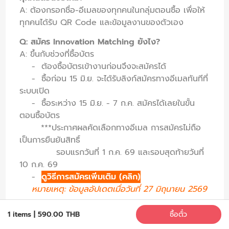
A: ต้องกรอกชื่อ-อีเมลของทุกคนในกลุ่มตอนซื้อ เพื่อให้
ทุกคนได้รับ QR Code และข้อมูลงานของตัวเอง
Q: สมัคร Innovation Matching ยังไง?
A: ขึ้นกับช่วงที่ซื้อบัตร
- ต้องซื้อบัตรเข้างานก่อนจึงจะสมัครได้
- ซื้อก่อน 15 มิ.ย. จะได้รับลิงก์สมัครทางอีเมลทันทีที่
ระบบเปิด
- ซื้อระหว่าง 15 มิ.ย. - 7 ก.ค. สมัครได้เลยในขั้น
ตอนซื้อบัตร
***
ประกาศผลคัดเลือกทางอีเมล การสมัครไม่ถือ
เป็นการยืนยันสิทธิ์
รอบแรกวันที่ 1 ก.ค. 69 และรอบสุดท้ายวันที่
10 ก.ค. 69
-
ดูวิธีการสมัครเพิ่มเติม (คลิก)
หมายเหตุ: ข้อมูลอัปเดตเมื่อวันที่ 27 มิถุนายน 2569
Q: ซื้อบัตรหลัง 7 ก.ค. แล้วอยากสมัคร Matching ได้
1 items
|
590.00 THB
ซื้อตั๋ว
ไหม?