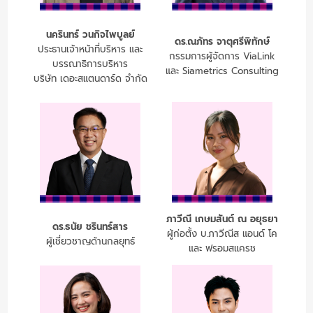
นครินทร์ วนกิจไพบูลย์
ดร.ณภัทร จาตุศรีพิทักษ์
ประธานเจ้าหน้าที่บริหาร และ
กรรมการผู้จัดการ ViaLink
บรรณาธิการบริหาร
และ Siametrics Consulting
บริษัท เดอะสแตนดาร์ด จำกัด
ภาวีณี เกษมสันต์ ณ อยุธยา
ดร.ธนัย ชรินทร์สาร
ผู้ก่อตั้ง บ.ภาวีณีส แอนด์ โค
ผู้เชี่ยวชาญด้านกลยุทธ์
และ ฟรอมสแครช