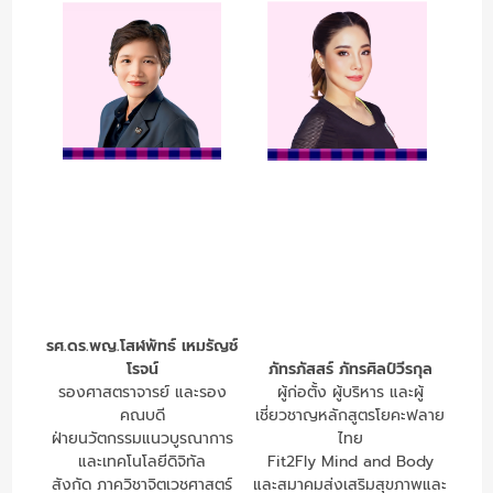
รศ.ดร.พญ.โสฬพัทธ์ เหมรัญช์
โรจน์
ภัทรภัสสร์ ภัทรศิลป์วีรกุล
รองศาสตราจารย์ และรอง
ผู้ก่อตั้ง ผู้บริหาร และผู้
คณบดี
เชี่ยวชาญหลักสูตรโยคะฟลาย
ฝ่ายนวัตกรรมแนวบูรณาการ
ไทย
และเทคโนโลยีดิจิทัล
Fit2Fly Mind and Body
สังกัด ภาควิชาจิตเวชศาสตร์
และสมาคมส่งเสริมสุขภาพและ