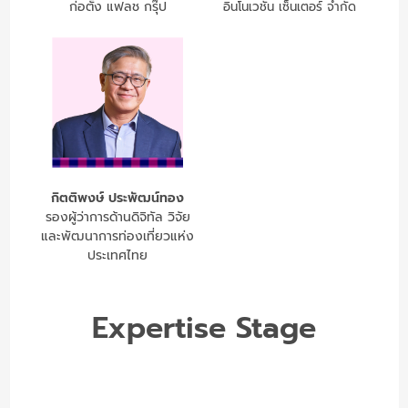
ก่อตั้ง แฟลช กรุ๊ป
อินโนเวชั่น เซ็นเตอร์ จำกัด
กิตติพงษ์ ประพัฒน์ทอง
รองผู้ว่าการด้านดิจิทัล วิจัย
และพัฒนาการท่องเที่ยวแห่ง
ประเทศไทย
Expertise Stage