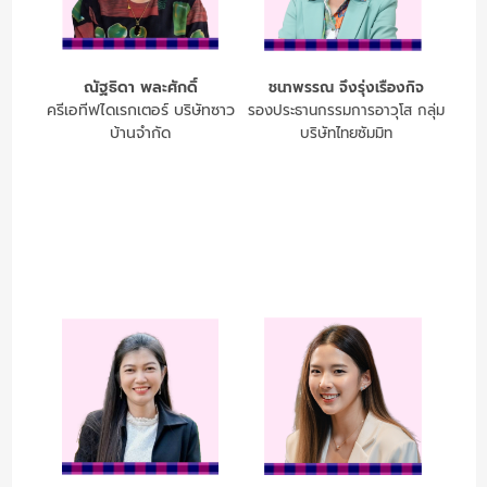
ณัฐธิดา พละศักดิ์
ชนาพรรณ จึงรุ่งเรืองกิจ
ครีเอทีฟไดเรกเตอร์ บริษัทซาว
รองประธานกรรมการอาวุโส กลุ่ม
บ้านจำกัด
บริษัทไทยซัมมิท