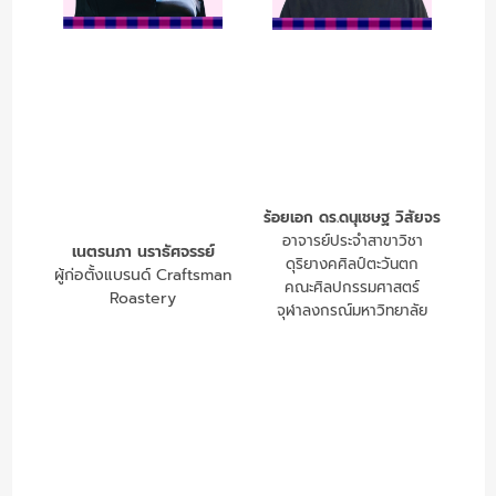
ร้อยเอก ดร.ดนุเชษฐ วิสัยจร
อาจารย์ประจำสาขาวิชา
เนตรนภา นราธัศจรรย์
ดุริยางคศิลป์ตะวันตก
ผู้ก่อตั้งแบรนด์ Craftsman
คณะศิลปกรรมศาสตร์
Roastery
จุฬาลงกรณ์มหาวิทยาลัย