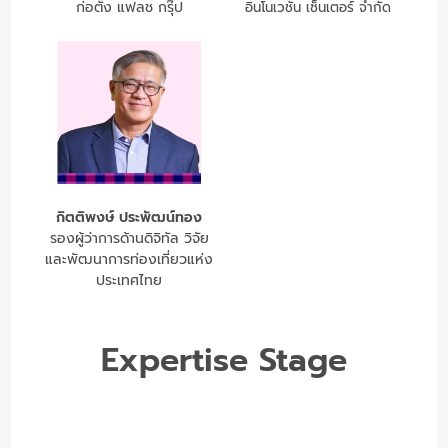
ก่อตั้ง แฟลช กรุ๊ป
อินโนเวชั่น เซ็นเตอร์ จำกัด
กิตติพงษ์ ประพัฒน์ทอง
รองผู้ว่าการด้านดิจิทัล วิจัย
และพัฒนาการท่องเที่ยวแห่ง
ประเทศไทย
Expertise Stage