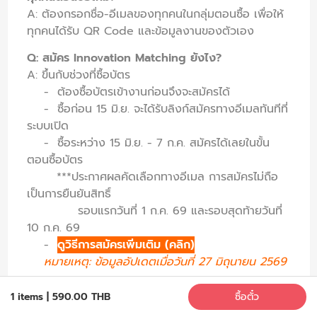
A: ต้องกรอกชื่อ-อีเมลของทุกคนในกลุ่มตอนซื้อ เพื่อให้
ทุกคนได้รับ QR Code และข้อมูลงานของตัวเอง
Q: สมัคร Innovation Matching ยังไง?
A: ขึ้นกับช่วงที่ซื้อบัตร
- ต้องซื้อบัตรเข้างานก่อนจึงจะสมัครได้
- ซื้อก่อน 15 มิ.ย. จะได้รับลิงก์สมัครทางอีเมลทันทีที่
ระบบเปิด
- ซื้อระหว่าง 15 มิ.ย. - 7 ก.ค. สมัครได้เลยในขั้น
ตอนซื้อบัตร
***
ประกาศผลคัดเลือกทางอีเมล การสมัครไม่ถือ
เป็นการยืนยันสิทธิ์
รอบแรกวันที่ 1 ก.ค. 69 และรอบสุดท้ายวันที่
10 ก.ค. 69
-
ดูวิธีการสมัครเพิ่มเติม (คลิก)
หมายเหตุ: ข้อมูลอัปเดตเมื่อวันที่ 27 มิถุนายน 2569
Q: ซื้อบัตรหลัง 7 ก.ค. แล้วอยากสมัคร Matching ได้
1 items
|
590.00 THB
ซื้อตั๋ว
ไหม?