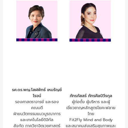
รศ.ดร.พญ.โสฬพัทธ์ เหมรัญช์
โรจน์
ภัทรภัสสร์ ภัทรศิลป์วีรกุล
รองศาสตราจารย์ และรอง
ผู้ก่อตั้ง ผู้บริหาร และผู้
คณบดี
เชี่ยวชาญหลักสูตรโยคะฟลาย
ฝ่ายนวัตกรรมแนวบูรณาการ
ไทย
และเทคโนโลยีดิจิทัล
Fit2Fly Mind and Body
สังกัด ภาควิชาจิตเวชศาสตร์
และสมาคมส่งเสริมสุขภาพและ