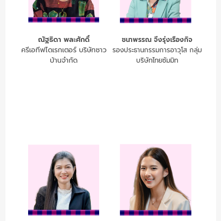
ณัฐธิดา พละศักดิ์
ชนาพรรณ จึงรุ่งเรืองกิจ
ครีเอทีฟไดเรกเตอร์ บริษัทซาว
รองประธานกรรมการอาวุโส กลุ่ม
บ้านจำกัด
บริษัทไทยซัมมิท