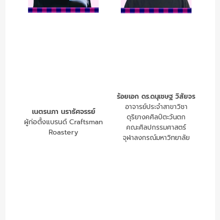
ร้อยเอก ดร.ดนุเชษฐ วิสัยจร
อาจารย์ประจำสาขาวิชา
เนตรนภา นราธัศจรรย์
ดุริยางคศิลป์ตะวันตก
ผู้ก่อตั้งแบรนด์ Craftsman
คณะศิลปกรรมศาสตร์
Roastery
จุฬาลงกรณ์มหาวิทยาลัย