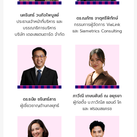
นครินทร์ วนกิจไพบูลย์
ดร.ณภัทร จาตุศรีพิทักษ์
ประธานเจ้าหน้าที่บริหาร และ
กรรมการผู้จัดการ ViaLink
บรรณาธิการบริหาร
และ Siametrics Consulting
บริษัท เดอะสแตนดาร์ด จำกัด
ภาวีณี เกษมสันต์ ณ อยุธยา
ดร.ธนัย ชรินทร์สาร
ผู้ก่อตั้ง บ.ภาวีณีส แอนด์ โค
ผู้เชี่ยวชาญด้านกลยุทธ์
และ ฟรอมสแครช