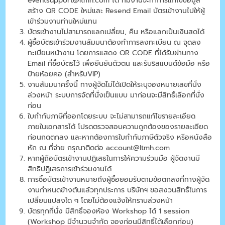
eventsupport@ltmh.com
ได้ ทีมงานจะทำการแก้ไขข้อมูล
สร้าง QR CODE ใหม่และ Resend Email บัตรเข้างานไปให้ผู้
เข้าร่วมงานท่านใหม่แทน
บัตรเข้างานไม่สามารถแลกเปลี่ยน, คืน หรือแลกเป็นเงินสดได้
ผู้ซื้อบัตรเข้าร่วมงานสัมมนาต้องทำการลงทะเบียน ณ จุดลง
ทะเบียนหน้างาน โดยการแสดง QR CODE ที่ได้รับผ่านทาง
Email ที่ซื้อบัตรไว้ เพื่อยืนยันตัวตน และรับริสแบนด์ข้อมือ หรือ
ป้ายห้อยคอ (สำหรับVIP)
งานสัมมนาครั้งนี้ ทางผู้จัดไม่ได้เปิดให้ระบุจองหมายเลขที่นั่ง
ล่วงหน้า ระบบการจัดที่นั่งเป็นแบบ มาก่อนจะมีสิทธิ์เลือกที่นั่ง
ก่อน
ใบกำกับภาษีที่ออกโดยระบบ จะไม่สามารถแก้ไขรายละเอียด
ภายในเอกสารได้ โปรดตรวจสอบความถูกต้องของรายละเอียด
ก่อนกดตกลง และหากต้องการใบกำกับภาษีตัวจริง หรือหนังสือ
หัก ณ ที่จ่าย กรุณาติดต่อ account@ltmh.com
หากผู้ถือบัตรเข้างานปฏิเสธในการให้ความร่วมมือ ผู้จัดงานมี
สิทธิปฏิเสธการเข้าร่วมงานได้
การซื้อบัตรเข้างานหมายถึงผู้ซื้อยอมรับตามข้อตกลงที่ทางผู้จัด
งานกำหนดข้างต้นแล้วทุกประการ บริษัทฯ ขอสงวนสิทธิ์ในการ
เปลี่ยนแปลงใด ๆ โดยไม่ต้องแจ้งให้ทราบล่วงหน้า
บัตรทุกที่นั่ง มีสิทธิ์จองห้อง Workshop ได้ 1 session
(Workshop มีจำนวนจำกัด จองก่อนมีสิทธิ์ได้เลือกก่อน)