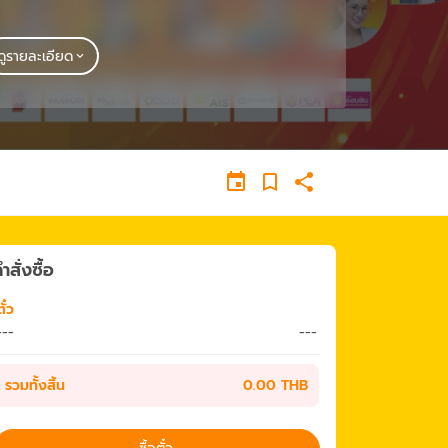
ดูรายละเอียด
ำสั่งซื้อ
ั๋ว
---
---
รวมทั้งสิ้น
0.00 THB