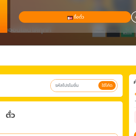
ซื้อตั๋ว
ค
ใช้โค้ด
ต
ตั๋ว