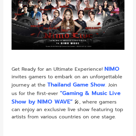
NIMO
Get Ready for an Ultimate Experience!
invites gamers to embark on an unforgettable
Thailand Game Show
journey at the
. Join
“Gaming & Music Live
us for the first-ever
Show by NIMO WAVE”
🎤, where gamers
can enjoy an exclusive live show featuring top
artists from various countries on one stage.