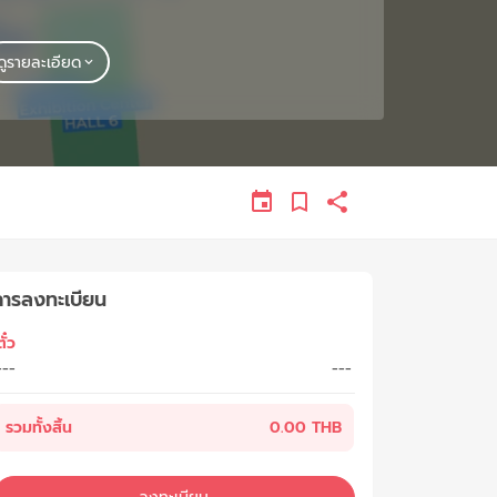
ดูรายละเอียด
การลงทะเบียน
ั๋ว
---
---
รวมทั้งสิ้น
0.00 THB