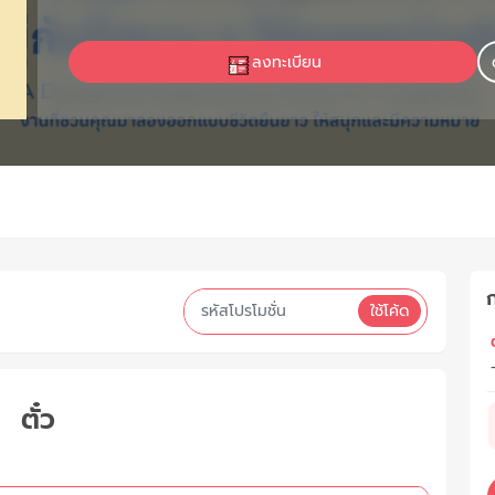
ลงทะเบียน
ใช้โค้ด
ต
ตั๋ว