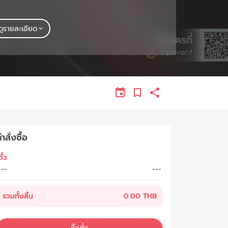
ดูรายละเอียด
ำสั่งซื้อ
ั๋ว
---
---
รวมทั้งสิ้น
0.00 THB