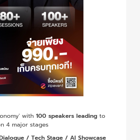
economy' with
100 speakers leading
to
on 4 major stages
Dialogue / Tech Stage / AI Showcase