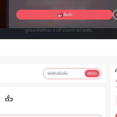
ซื้อตั๋ว
ค
ใช้โค้ด
ต
ตั๋ว