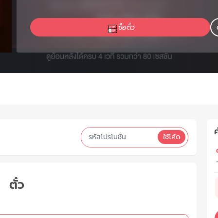
ซื้อตั๋ว
ค
ใช้โค้ด
ต
ตั๋ว