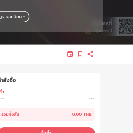
ดูรายละเอียด
ำสั่งซื้อ
ั๋ว
---
---
รวมทั้งสิ้น
0.00 THB