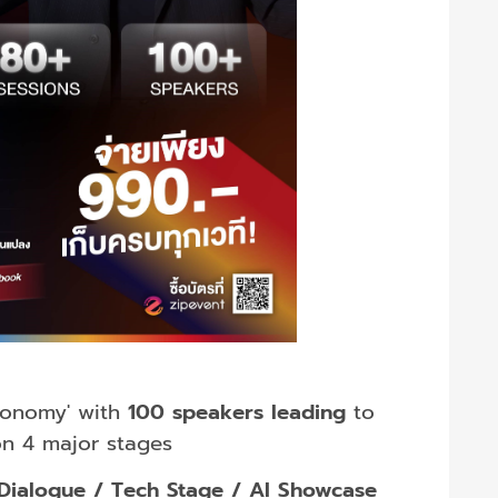
economy' with
100 speakers leading
to
on 4 major stages
Dialogue / Tech Stage / AI Showcase